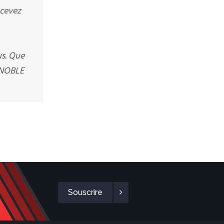
ecevez
us. Que
RENOBLE
Souscrire