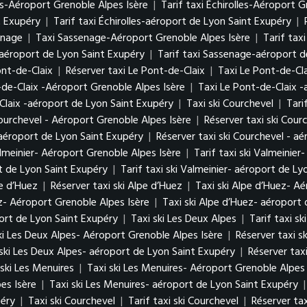
es-Aéroport Grenoble Alpes Isère
|
Tarif taxi Échirolles-Aéroport G
t Exupéry
|
Tarif taxi Échirolles-aéroport de Lyon Saint Exupéry
|
enage
|
Taxi Sassenage-Aéroport Grenoble Alpes Isère
|
Tarif tax
aéroport de Lyon Saint Exupéry
|
Tarif taxi Sassenage-aéroport d
Pont-de-Claix
|
Réserver taxi Le Pont-de-Claix
|
Taxi Le Pont-de-Cl
-de-Claix -Aéroport Grenoble Alpes Isère
|
Taxi Le Pont-de-Claix 
Claix -aéroport de Lyon Saint Exupéry
|
Taxi ski Courchevel
|
Tari
Courchevel - Aéroport Grenoble Alpes Isère
|
Réserver taxi ski Cour
- aéroport de Lyon Saint Exupéry
|
Réserver taxi ski Courchevel - a
almeinier- Aéroport Grenoble Alpes Isère
|
Tarif taxi ski Valmeinie
rt de Lyon Saint Exupéry
|
Tarif taxi ski Valmeinier- aéroport de L
pe d’Huez
|
Réserver taxi ski Alpe d’Huez
|
Taxi ski Alpe d’Huez- A
ez- Aéroport Grenoble Alpes Isère
|
Taxi ski Alpe d’Huez- aéroport
port de Lyon Saint Exupéry
|
Taxi ski Les Deux Alpes
|
Tarif taxi s
ski Les Deux Alpes- Aéroport Grenoble Alpes Isère
|
Réserver taxi s
 ski Les Deux Alpes- aéroport de Lyon Saint Exupéry
|
Réserver tax
 ski Les Menuires
|
Taxi ski Les Menuires- Aéroport Grenoble Alpes 
es Isère
|
Taxi ski Les Menuires- aéroport de Lyon Saint Exupéry
péry
|
Taxi ski Courchevel
|
Tarif taxi ski Courchevel
|
Réserver tax