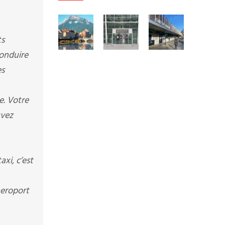
ts
conduire
es
e. Votre
uvez
xi, c’est
aeroport