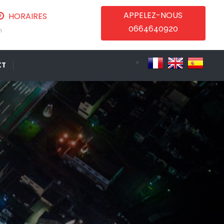
APPELEZ-NOUS
HORAIRES
0664640920
m
CT