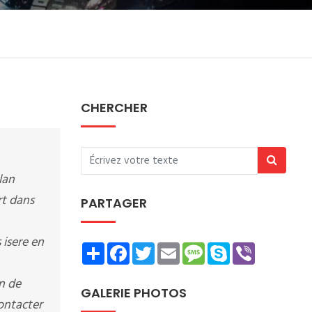
CHERCHER
lan
rt dans
PARTAGER
isere en
Share
Facebook
Twitter
Email
Message
Skype
Viber
n de
GALERIE PHOTOS
contacter