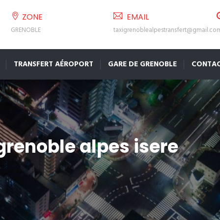
ZONE
EMAIL
GRENOBLE
taxigrenoblealpestransfert@gmail.co
TRANSFERT AÉROPORT
GARE DE GRENOBLE
CONTA
grenoble alpes isere