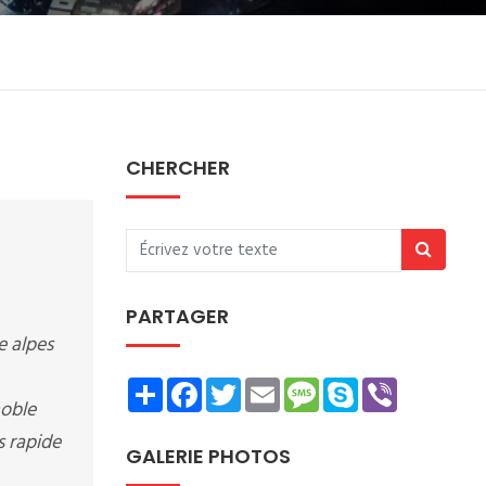
CHERCHER
PARTAGER
e alpes
Share
Facebook
Twitter
Email
Message
Skype
Viber
noble
s rapide
GALERIE PHOTOS