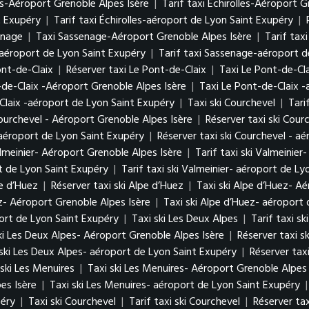
es-Aéroport Grenoble Alpes Isère
|
Tarif taxi Échirolles-Aéroport G
t Exupéry
|
Tarif taxi Échirolles-aéroport de Lyon Saint Exupéry
|
enage
|
Taxi Sassenage-Aéroport Grenoble Alpes Isère
|
Tarif tax
aéroport de Lyon Saint Exupéry
|
Tarif taxi Sassenage-aéroport d
Pont-de-Claix
|
Réserver taxi Le Pont-de-Claix
|
Taxi Le Pont-de-Cl
-de-Claix -Aéroport Grenoble Alpes Isère
|
Taxi Le Pont-de-Claix 
Claix -aéroport de Lyon Saint Exupéry
|
Taxi ski Courchevel
|
Tari
Courchevel - Aéroport Grenoble Alpes Isère
|
Réserver taxi ski Cour
- aéroport de Lyon Saint Exupéry
|
Réserver taxi ski Courchevel - a
almeinier- Aéroport Grenoble Alpes Isère
|
Tarif taxi ski Valmeinie
rt de Lyon Saint Exupéry
|
Tarif taxi ski Valmeinier- aéroport de L
pe d’Huez
|
Réserver taxi ski Alpe d’Huez
|
Taxi ski Alpe d’Huez- A
ez- Aéroport Grenoble Alpes Isère
|
Taxi ski Alpe d’Huez- aéroport
port de Lyon Saint Exupéry
|
Taxi ski Les Deux Alpes
|
Tarif taxi s
ski Les Deux Alpes- Aéroport Grenoble Alpes Isère
|
Réserver taxi s
 ski Les Deux Alpes- aéroport de Lyon Saint Exupéry
|
Réserver tax
 ski Les Menuires
|
Taxi ski Les Menuires- Aéroport Grenoble Alpes 
es Isère
|
Taxi ski Les Menuires- aéroport de Lyon Saint Exupéry
péry
|
Taxi ski Courchevel
|
Tarif taxi ski Courchevel
|
Réserver tax