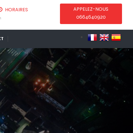
APPELEZ-NOUS
HORAIRES
0664640920
m
CT