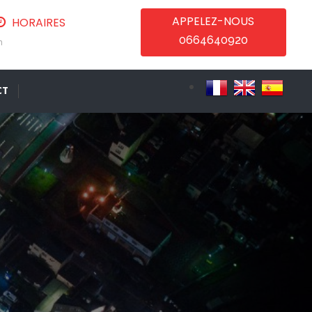
APPELEZ-NOUS
HORAIRES
0664640920
m
CT