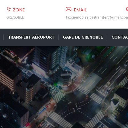
ZONE
EMAIL
GRENOBLE
taxigrenoblealpestransfert@gmail.co
TRANSFERT AÉROPORT
GARE DE GRENOBLE
CONTA