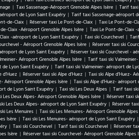
t Exupéry
|
Tarif taxi Échirolles-aéroport de Lyon Saint Exupéry
|
enage
|
Taxi Sassenage-Aéroport Grenoble Alpes Isère
|
Tarif tax
aéroport de Lyon Saint Exupéry
|
Tarif taxi Sassenage-aéroport d
Pont-de-Claix
|
Réserver taxi Le Pont-de-Claix
|
Taxi Le Pont-de-Cl
-de-Claix -Aéroport Grenoble Alpes Isère
|
Taxi Le Pont-de-Claix 
Claix -aéroport de Lyon Saint Exupéry
|
Taxi ski Courchevel
|
Tari
Courchevel - Aéroport Grenoble Alpes Isère
|
Réserver taxi ski Cour
- aéroport de Lyon Saint Exupéry
|
Réserver taxi ski Courchevel - a
almeinier- Aéroport Grenoble Alpes Isère
|
Tarif taxi ski Valmeinie
rt de Lyon Saint Exupéry
|
Tarif taxi ski Valmeinier- aéroport de L
pe d’Huez
|
Réserver taxi ski Alpe d’Huez
|
Taxi ski Alpe d’Huez- A
ez- Aéroport Grenoble Alpes Isère
|
Taxi ski Alpe d’Huez- aéroport
port de Lyon Saint Exupéry
|
Taxi ski Les Deux Alpes
|
Tarif taxi s
ski Les Deux Alpes- Aéroport Grenoble Alpes Isère
|
Réserver taxi s
 ski Les Deux Alpes- aéroport de Lyon Saint Exupéry
|
Réserver tax
 ski Les Menuires
|
Taxi ski Les Menuires- Aéroport Grenoble Alpes 
es Isère
|
Taxi ski Les Menuires- aéroport de Lyon Saint Exupéry
péry
|
Taxi ski Courchevel
|
Tarif taxi ski Courchevel
|
Réserver tax
pes Isère
|
Réserver taxi ski Courchevel- Aéroport Grenoble Alpes I