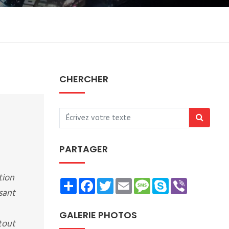
CHERCHER
PARTAGER
tion
Share
Facebook
Twitter
Email
Message
Skype
Viber
sant
GALERIE PHOTOS
tout