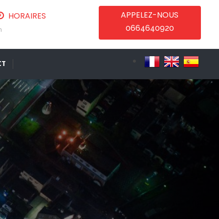
APPELEZ-NOUS
HORAIRES
0664640920
m
CT