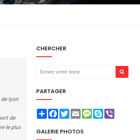
CHERCHER
PARTAGER
 de lyon
Share
Facebook
Twitter
Email
Message
Skype
Viber
port de
e le plus
GALERIE PHOTOS