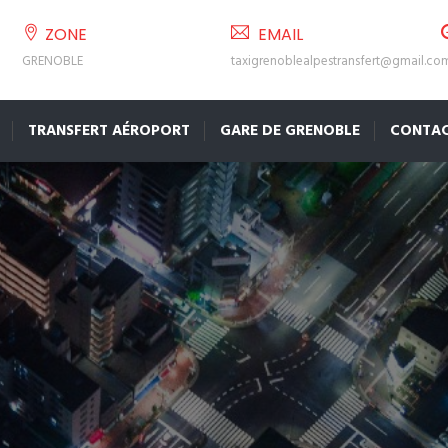
ZONE
EMAIL
GRENOBLE
taxigrenoblealpestransfert@gmail.co
TRANSFERT AÉROPORT
GARE DE GRENOBLE
CONTA