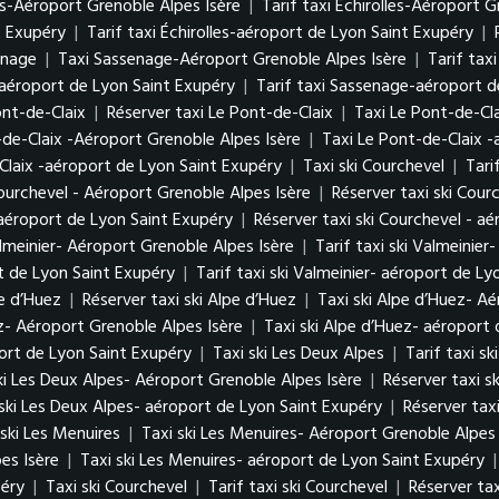
es-Aéroport Grenoble Alpes Isère
|
Tarif taxi Échirolles-Aéroport G
t Exupéry
|
Tarif taxi Échirolles-aéroport de Lyon Saint Exupéry
|
enage
|
Taxi Sassenage-Aéroport Grenoble Alpes Isère
|
Tarif tax
aéroport de Lyon Saint Exupéry
|
Tarif taxi Sassenage-aéroport d
Pont-de-Claix
|
Réserver taxi Le Pont-de-Claix
|
Taxi Le Pont-de-Cl
-de-Claix -Aéroport Grenoble Alpes Isère
|
Taxi Le Pont-de-Claix 
Claix -aéroport de Lyon Saint Exupéry
|
Taxi ski Courchevel
|
Tari
Courchevel - Aéroport Grenoble Alpes Isère
|
Réserver taxi ski Cour
- aéroport de Lyon Saint Exupéry
|
Réserver taxi ski Courchevel - a
almeinier- Aéroport Grenoble Alpes Isère
|
Tarif taxi ski Valmeinie
rt de Lyon Saint Exupéry
|
Tarif taxi ski Valmeinier- aéroport de L
pe d’Huez
|
Réserver taxi ski Alpe d’Huez
|
Taxi ski Alpe d’Huez- A
ez- Aéroport Grenoble Alpes Isère
|
Taxi ski Alpe d’Huez- aéroport
port de Lyon Saint Exupéry
|
Taxi ski Les Deux Alpes
|
Tarif taxi s
ski Les Deux Alpes- Aéroport Grenoble Alpes Isère
|
Réserver taxi s
 ski Les Deux Alpes- aéroport de Lyon Saint Exupéry
|
Réserver tax
 ski Les Menuires
|
Taxi ski Les Menuires- Aéroport Grenoble Alpes 
es Isère
|
Taxi ski Les Menuires- aéroport de Lyon Saint Exupéry
péry
|
Taxi ski Courchevel
|
Tarif taxi ski Courchevel
|
Réserver tax