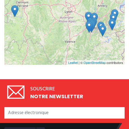
Leaflet
| ©
OpenStreetMap
contributors
SOUSCRIRE
NOTRE NEWSLETTER