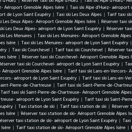
pe d’Huez
|
Réserver taxi ski Alpe d’Huez
|
Taxi ski Alpe d’Huez- A
ez- Aéroport Grenoble Alpes Isère
|
Taxi ski Alpe d’Huez- aéroport
port de Lyon Saint Exupéry
|
Taxi ski Les Deux Alpes
|
Tarif taxi s
ski Les Deux Alpes- Aéroport Grenoble Alpes Isère
|
Réserver taxi s
 ski Les Deux Alpes- aéroport de Lyon Saint Exupéry
|
Réserver tax
 ski Les Menuires
|
Taxi ski Les Menuires- Aéroport Grenoble Alpes 
es Isère
|
Taxi ski Les Menuires- aéroport de Lyon Saint Exupéry
péry
|
Taxi ski Courchevel
|
Tarif taxi ski Courchevel
|
Réserver tax
pes Isère
|
Réserver taxi ski Courchevel- Aéroport Grenoble Alpes I
Réserver taxi ski Courchevel- aéroport de Lyon Saint Exupéry
|
Tax
- Aéroport Grenoble Alpes Isère
|
Tarif taxi ski Lans-en-Vercors- 
ercors- aéroport de Lyon Saint Exupéry
|
Tarif taxi ski Lans-en-V
 Saint-Pierre-de-Chartreuse
|
Tarif taxi ski Saint-Pierre-de-Chartreu
Tarif taxi ski Saint-Pierre-de-Chartreuse- Aéroport Grenoble Alpes
artreuse- aéroport de Lyon Saint Exupéry
|
Tarif taxi ski Saint-Pi
Exupéry
|
Taxi station de ski
|
Tarif taxi station de ski
|
Réserver t
es Isère
|
Réserver taxi station de ski- Aéroport Grenoble Alpes Is
éserver taxi station de ski- aéroport de Lyon Saint Exupéry
|
Taxi
 Isère
|
Tarif taxi station de ski- Aéroport Grenoble Alpes Isère
|