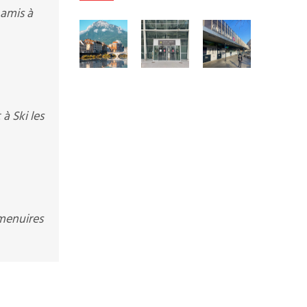
 amis à
 Ski les
 menuires