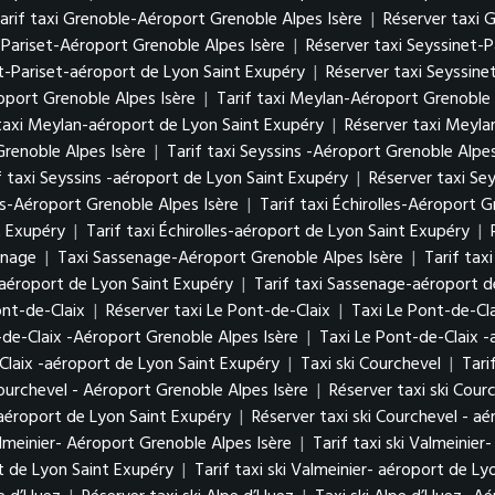
arif taxi Grenoble-Aéroport Grenoble Alpes Isère
|
Réserver taxi 
t-Pariset-Aéroport Grenoble Alpes Isère
|
Réserver taxi Seyssinet-
et-Pariset-aéroport de Lyon Saint Exupéry
|
Réserver taxi Seyssine
port Grenoble Alpes Isère
|
Tarif taxi Meylan-Aéroport Grenoble 
 taxi Meylan-aéroport de Lyon Saint Exupéry
|
Réserver taxi Meyla
Grenoble Alpes Isère
|
Tarif taxi Seyssins -Aéroport Grenoble Alpes
f taxi Seyssins -aéroport de Lyon Saint Exupéry
|
Réserver taxi Se
es-Aéroport Grenoble Alpes Isère
|
Tarif taxi Échirolles-Aéroport G
t Exupéry
|
Tarif taxi Échirolles-aéroport de Lyon Saint Exupéry
|
enage
|
Taxi Sassenage-Aéroport Grenoble Alpes Isère
|
Tarif tax
aéroport de Lyon Saint Exupéry
|
Tarif taxi Sassenage-aéroport d
Pont-de-Claix
|
Réserver taxi Le Pont-de-Claix
|
Taxi Le Pont-de-Cl
-de-Claix -Aéroport Grenoble Alpes Isère
|
Taxi Le Pont-de-Claix 
Claix -aéroport de Lyon Saint Exupéry
|
Taxi ski Courchevel
|
Tari
Courchevel - Aéroport Grenoble Alpes Isère
|
Réserver taxi ski Cour
- aéroport de Lyon Saint Exupéry
|
Réserver taxi ski Courchevel - a
almeinier- Aéroport Grenoble Alpes Isère
|
Tarif taxi ski Valmeinie
rt de Lyon Saint Exupéry
|
Tarif taxi ski Valmeinier- aéroport de L