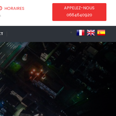
APPELEZ-NOUS
HORAIRES
0664640920
m
CT