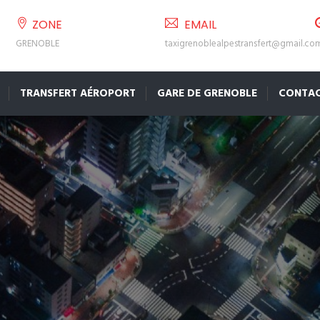
ZONE
EMAIL
GRENOBLE
taxigrenoblealpestransfert@gmail.co
TRANSFERT AÉROPORT
GARE DE GRENOBLE
CONTA