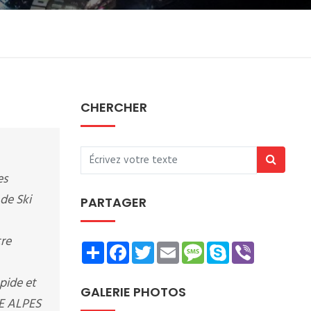
CHERCHER
es
 de Ski
PARTAGER
tre
Share
Facebook
Twitter
Email
Message
Skype
Viber
pide et
GALERIE PHOTOS
LE ALPES