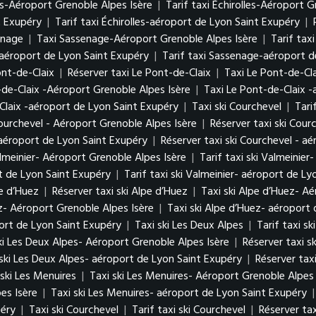
es-Aéroport Grenoble Alpes Isère
|
Tarif taxi Échirolles-Aéroport G
t Exupéry
|
Tarif taxi Échirolles-aéroport de Lyon Saint Exupéry
|
enage
|
Taxi Sassenage-Aéroport Grenoble Alpes Isère
|
Tarif tax
aéroport de Lyon Saint Exupéry
|
Tarif taxi Sassenage-aéroport d
Pont-de-Claix
|
Réserver taxi Le Pont-de-Claix
|
Taxi Le Pont-de-Cl
-de-Claix -Aéroport Grenoble Alpes Isère
|
Taxi Le Pont-de-Claix 
Claix -aéroport de Lyon Saint Exupéry
|
Taxi ski Courchevel
|
Tari
Courchevel - Aéroport Grenoble Alpes Isère
|
Réserver taxi ski Cour
- aéroport de Lyon Saint Exupéry
|
Réserver taxi ski Courchevel - a
almeinier- Aéroport Grenoble Alpes Isère
|
Tarif taxi ski Valmeinie
rt de Lyon Saint Exupéry
|
Tarif taxi ski Valmeinier- aéroport de L
pe d’Huez
|
Réserver taxi ski Alpe d’Huez
|
Taxi ski Alpe d’Huez- A
ez- Aéroport Grenoble Alpes Isère
|
Taxi ski Alpe d’Huez- aéroport
port de Lyon Saint Exupéry
|
Taxi ski Les Deux Alpes
|
Tarif taxi s
ski Les Deux Alpes- Aéroport Grenoble Alpes Isère
|
Réserver taxi s
 ski Les Deux Alpes- aéroport de Lyon Saint Exupéry
|
Réserver tax
 ski Les Menuires
|
Taxi ski Les Menuires- Aéroport Grenoble Alpes 
es Isère
|
Taxi ski Les Menuires- aéroport de Lyon Saint Exupéry
péry
|
Taxi ski Courchevel
|
Tarif taxi ski Courchevel
|
Réserver tax