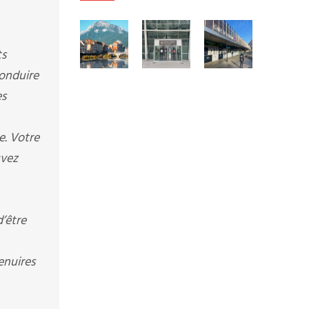
ts
conduire
es
e. Votre
uvez
’être
enuires