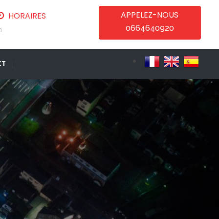
APPELEZ-NOUS
HORAIRES
0664640920
m
CT