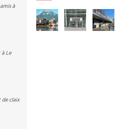
 amis à
 à Le
 de claix