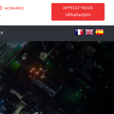
APPELEZ-NOUS
HORAIRES
0664640920
m
CT