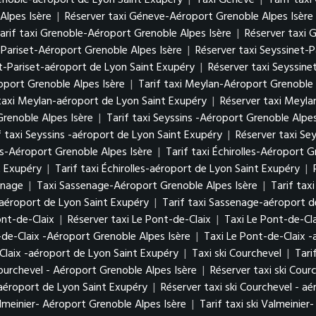
enoble-aéroport de Lyon Saint Exupéry
|
Taxi Géneve
|
Tarif tax
Alpes Isère
|
Réserver taxi Géneve-Aéroport Grenoble Alpes Isère
arif taxi Grenoble-Aéroport Grenoble Alpes Isère
|
Réserver taxi 
t-Pariset-Aéroport Grenoble Alpes Isère
|
Réserver taxi Seyssinet-
et-Pariset-aéroport de Lyon Saint Exupéry
|
Réserver taxi Seyssine
port Grenoble Alpes Isère
|
Tarif taxi Meylan-Aéroport Grenoble 
 taxi Meylan-aéroport de Lyon Saint Exupéry
|
Réserver taxi Meyla
Grenoble Alpes Isère
|
Tarif taxi Seyssins -Aéroport Grenoble Alpes
f taxi Seyssins -aéroport de Lyon Saint Exupéry
|
Réserver taxi Se
es-Aéroport Grenoble Alpes Isère
|
Tarif taxi Échirolles-Aéroport G
t Exupéry
|
Tarif taxi Échirolles-aéroport de Lyon Saint Exupéry
|
enage
|
Taxi Sassenage-Aéroport Grenoble Alpes Isère
|
Tarif tax
aéroport de Lyon Saint Exupéry
|
Tarif taxi Sassenage-aéroport d
Pont-de-Claix
|
Réserver taxi Le Pont-de-Claix
|
Taxi Le Pont-de-Cl
-de-Claix -Aéroport Grenoble Alpes Isère
|
Taxi Le Pont-de-Claix 
Claix -aéroport de Lyon Saint Exupéry
|
Taxi ski Courchevel
|
Tari
Courchevel - Aéroport Grenoble Alpes Isère
|
Réserver taxi ski Cour
- aéroport de Lyon Saint Exupéry
|
Réserver taxi ski Courchevel - a
almeinier- Aéroport Grenoble Alpes Isère
|
Tarif taxi ski Valmeinie