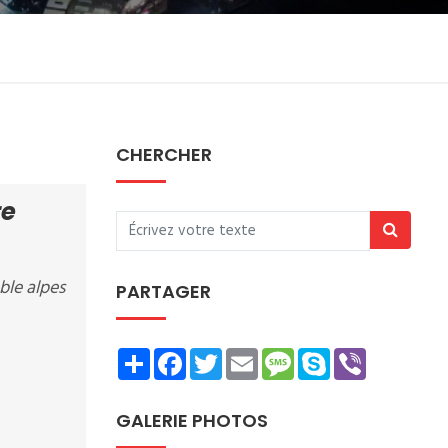
CHERCHER
re
ble alpes
PARTAGER
Share
Facebook
Twitter
Email
Message
Skype
Viber
GALERIE PHOTOS