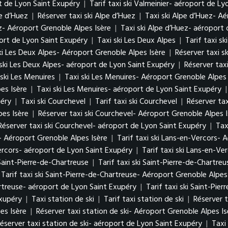
rt de Lyon Saint Exupéry
|
Tarif taxi ski Valmeinier- aéroport de L
pe d’Huez
|
Réserver taxi ski Alpe d’Huez
|
Taxi ski Alpe d’Huez- A
ez- Aéroport Grenoble Alpes Isère
|
Taxi ski Alpe d’Huez- aéroport
port de Lyon Saint Exupéry
|
Taxi ski Les Deux Alpes
|
Tarif taxi s
ski Les Deux Alpes- Aéroport Grenoble Alpes Isère
|
Réserver taxi s
 ski Les Deux Alpes- aéroport de Lyon Saint Exupéry
|
Réserver tax
 ski Les Menuires
|
Taxi ski Les Menuires- Aéroport Grenoble Alpes 
es Isère
|
Taxi ski Les Menuires- aéroport de Lyon Saint Exupéry
péry
|
Taxi ski Courchevel
|
Tarif taxi ski Courchevel
|
Réserver tax
pes Isère
|
Réserver taxi ski Courchevel- Aéroport Grenoble Alpes I
Réserver taxi ski Courchevel- aéroport de Lyon Saint Exupéry
|
Tax
- Aéroport Grenoble Alpes Isère
|
Tarif taxi ski Lans-en-Vercors- 
ercors- aéroport de Lyon Saint Exupéry
|
Tarif taxi ski Lans-en-V
 Saint-Pierre-de-Chartreuse
|
Tarif taxi ski Saint-Pierre-de-Chartreu
Tarif taxi ski Saint-Pierre-de-Chartreuse- Aéroport Grenoble Alpes
artreuse- aéroport de Lyon Saint Exupéry
|
Tarif taxi ski Saint-Pi
Exupéry
|
Taxi station de ski
|
Tarif taxi station de ski
|
Réserver t
es Isère
|
Réserver taxi station de ski- Aéroport Grenoble Alpes Is
éserver taxi station de ski- aéroport de Lyon Saint Exupéry
|
Taxi