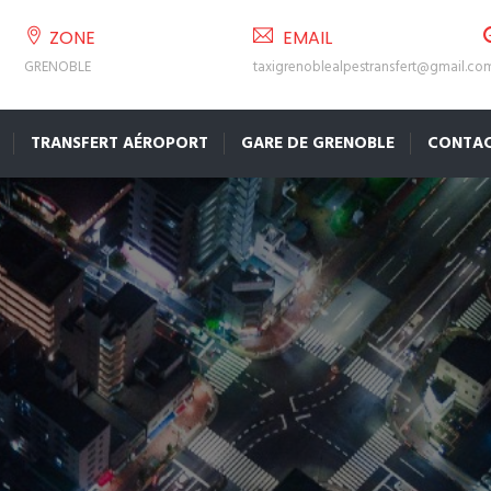
ZONE
EMAIL
GRENOBLE
taxigrenoblealpestransfert@gmail.co
TRANSFERT AÉROPORT
GARE DE GRENOBLE
CONTA